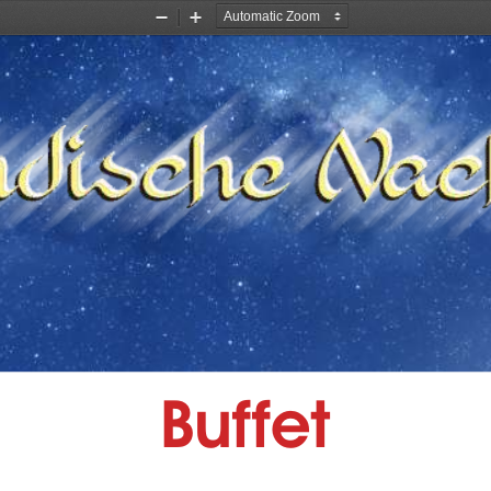
Zoom
Zoom
Out
In
Buffet