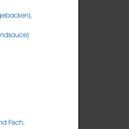
 geback
en),
indsauce)
nd F
isch
,