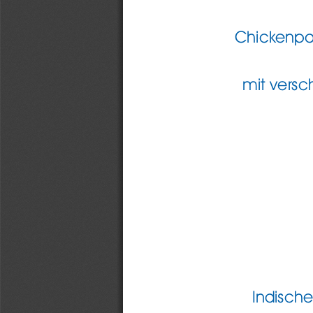
Chick
enpa
mit versc
Indische