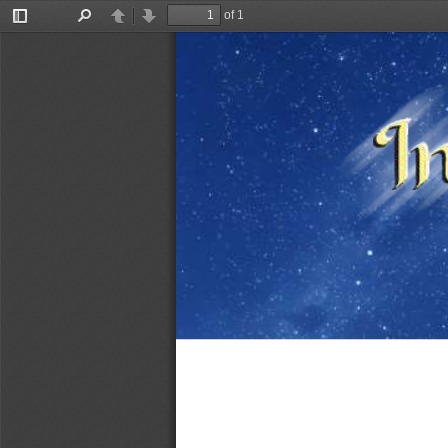
of 1
Toggle
Find
Previous
Next
Sidebar