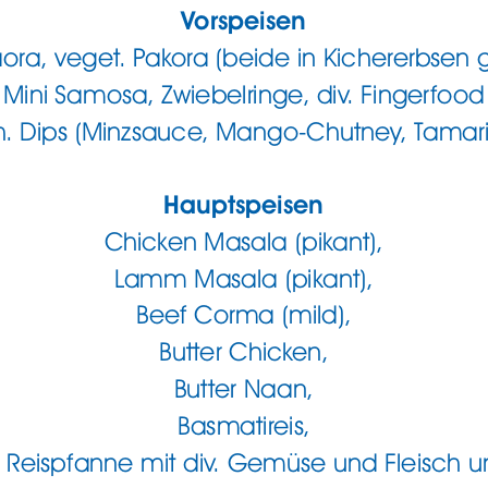
V
orspeisen
ora
, veget
. P
ak
ora (beide in Kichererbsen
Mini Samosa
, Zwiebelringe
, div
. F
inger
food
h
. Dips (Minzsauce
, Mango-Chutney
, T
amar
Hauptspeisen
Chick
en Masala (pik
ant),
L
amm Masala (pik
ant),
Beef Corma (mild),
Butter Chick
en
,
Butter Naan
,
Basmatireis
,
 R
eispfanne mit div
. Gemüse und Fleisch u