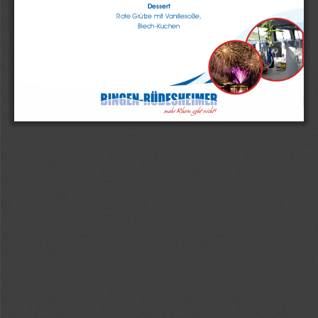
Desser
t
R
ote Grütze mit V
anillesoße
,
Blech-K
uchen