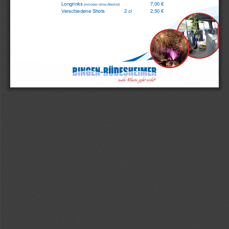
Longrinks 
7,00 €
(mit oder ohne 
Alkohol) 
V
erschiedene Shots 
2 cl 
2,50 €