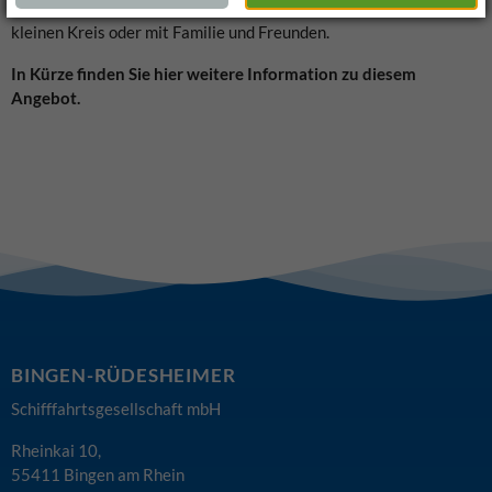
Ihnen: still oder musikalisch, mit Ansprache oder in Stille, im
kleinen Kreis oder mit Familie und Freunden.
In Kürze finden Sie hier weitere Information zu diesem
Angebot.
BINGEN-RÜDESHEIMER
Schifffahrtsgesellschaft mbH
Rheinkai 10,
55411 Bingen am Rhein