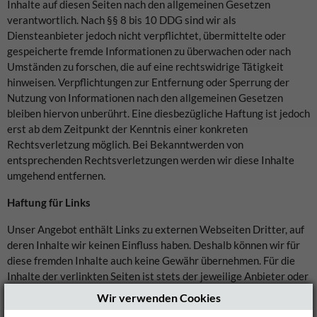
Inhalte auf diesen Seiten nach den allgemeinen Gesetzen
verantwortlich. Nach §§ 8 bis 10 DDG sind wir als
Diensteanbieter jedoch nicht verpflichtet, übermittelte oder
gespeicherte fremde Informationen zu überwachen oder nach
Umständen zu forschen, die auf eine rechtswidrige Tätigkeit
hinweisen. Verpflichtungen zur Entfernung oder Sperrung der
Nutzung von Informationen nach den allgemeinen Gesetzen
bleiben hiervon unberührt. Eine diesbezügliche Haftung ist jedoch
erst ab dem Zeitpunkt der Kenntnis einer konkreten
Rechtsverletzung möglich. Bei Bekanntwerden von
entsprechenden Rechtsverletzungen werden wir diese Inhalte
umgehend entfernen.
Haftung für Links
Unser Angebot enthält Links zu externen Webseiten Dritter, auf
deren Inhalte wir keinen Einfluss haben. Deshalb können wir für
diese fremden Inhalte auch keine Gewähr übernehmen. Für die
Inhalte der verlinkten Seiten ist stets der jeweilige Anbieter oder
Betreiber der Seiten verantwortlich. Die verlinkten Seiten
Wir verwenden Cookies
wurden zum Zeitpunkt der Verlinkung auf mögliche