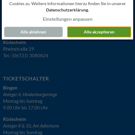
VERWALTUNG
Cookies zu. Weitere Informationen hierzu finden Sie in unserer
Datenschutzerklärung.
Bingen
Tel.: (06721) 308080
Einstellungen anpassen
Montag bis Freitag
8.00 Uhr bis 16.00 Uhr
Alle ablehnen
Alle akzeptieren
Rüdesheim
Rheinstraße 29
Tel.: (06721) 3080824
TICKETSCHALTER
Bingen
Anleger 4, Hindenburganlage
Montag bis Sonntag
9.00 Uhr bis 17.00 Uhr
Rüdesheim
Anleger 8 & 10, Am Adlerturm
Montag bis Sonntag