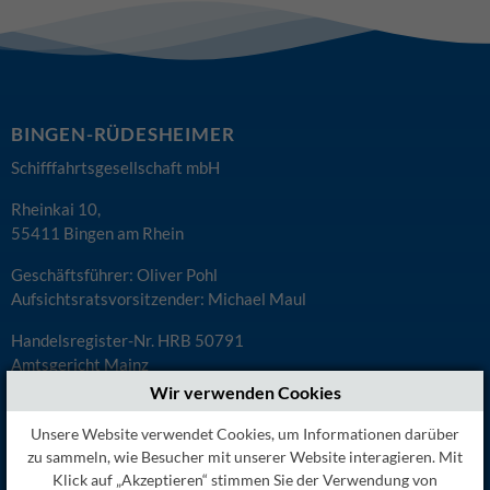
BINGEN-RÜDESHEIMER
Schifffahrtsgesellschaft mbH
Rheinkai 10,
55411 Bingen am Rhein
Geschäftsführer: Oliver Pohl
Aufsichtsratsvorsitzender: Michael Maul
Handelsregister-Nr. HRB 50791
Amtsgericht Mainz
Steuer Nr. 08/656/58662
Wir verwenden Cookies
UST-ID: DE 148 270 133
Unsere Website verwendet Cookies, um Informationen darüber
zu sammeln, wie Besucher mit unserer Website interagieren. Mit
Klick auf „Akzeptieren“ stimmen Sie der Verwendung von