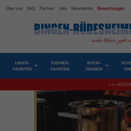
Über uns
FAQ
Partner
Jobs
Newsletter
Bewertungen
LINIEN-
THEMEN-
RHEIN-
SCHI
FAHRTEN
FAHRTEN
FÄHREN
MI
+++ ACHTUNG! Die S