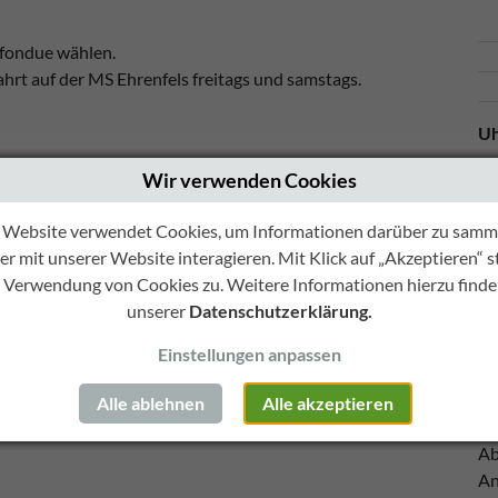
hfondue wählen.
hrt auf der MS Ehrenfels freitags und samstags.
Uh
Fr
Wir verwenden Cookies
Zu
 Website verwendet Cookies, um Informationen darüber zu samme
Ab
r mit unserer Website interagieren. Mit Klick auf „Akzeptieren“
An
r Verwendung von Cookies zu. Weitere Informationen hierzu finden
Zu
unserer
Datenschutzerklärung.
Ab
Einstellungen anpassen
An
Sa
Alle ablehnen
Alle akzeptieren
Zu
Ab
An