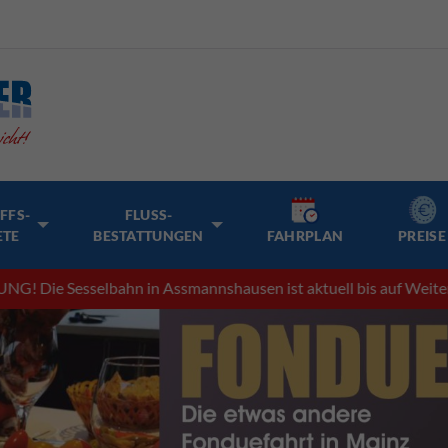
FFS-
FLUSS-
ETE
BESTATTUNGEN
FAHRPLAN
PREISE
esselbahn in Assmannshausen ist aktuell bis auf Weiteres außer