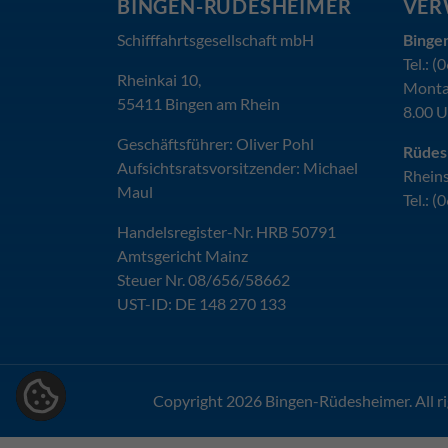
BINGEN-RÜDESHEIMER
VER
Schifffahrtsgesellschaft mbH
Binge
Tel.: 
Rheinkai 10,
Montag
55411 Bingen am Rhein
8.00 U
Geschäftsführer: Oliver Pohl
Rüdes
Aufsichtsratsvorsitzender: Michael
Rheins
Maul
Tel.: 
Handelsregister-Nr. HRB 50791
Amtsgericht Mainz
Steuer Nr. 08/656/58662
UST-ID: DE 148 270 133
Copyright
2026 Bingen-Rüdesheimer. All ri