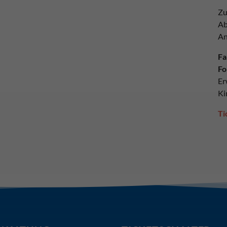
Zu
Ab
An
Fa
Fo
Er
Ki
Ti